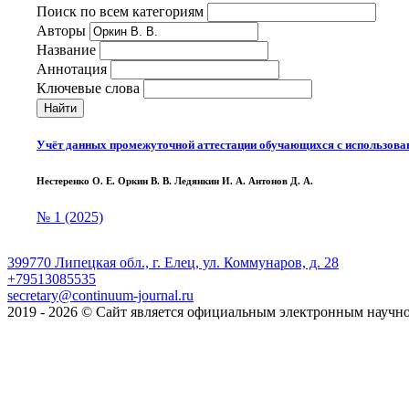
Поиск по всем категориям
Авторы
Название
Аннотация
Ключевые слова
Найти
Учёт данных промежуточной аттестации обучающихся с использова
Нестеренко О. Е. Оркин В. В. Ледянкин И. А. Антонов Д. А.
№ 1 (2025)
399770 Липецкая обл., г. Елец, ул. Коммунаров, д. 28
+79513085535
secretary@continuum-journal.ru
2019 - 2026 © Сайт является официальным электронным научн