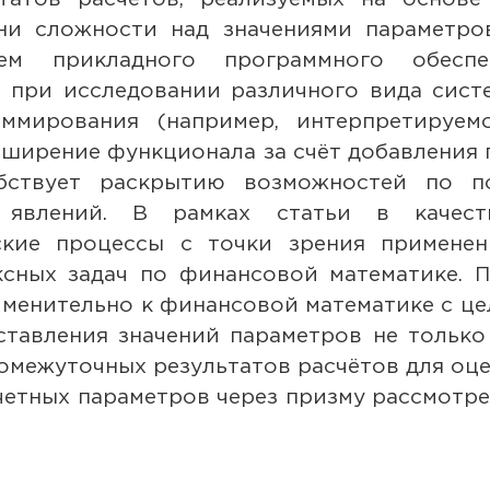
ни сложности над значениями параметро
ием прикладного программного обес
 при исследовании различного вида сист
аммирования (например, интерпретируем
асширение функционала за счёт добавления
обствует раскрытию возможностей по п
 явлений. В рамках статьи в качеств
ские процессы с точки зрения применен
сных задач по финансовой математике. П
менительно к финансовой математике с ц
ставления значений параметров не тольк
ромежуточных результатов расчётов для оц
четных параметров через призму рассмотр