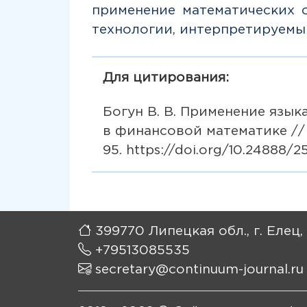
применение математических 
технологии
,
интерпретируемы
Для цитирования:
Богун В. В. Применение язы
в финансовой математике // C
95. https://doi.org/10.24888/2
399770 Липецкая обл., г. Елец,
+79513085535
secretary@continuum-journal.ru