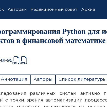
ск
Авторам
Редакционный совет
Архив
ограммирования Python для и
ктов в финансовой математике
-81-95
Аннотация
Авторы
Список литературы
ледования различных систем активно 
и с точки зрения автоматизации процессо
ьтатов расчётов, реализуемых на основе