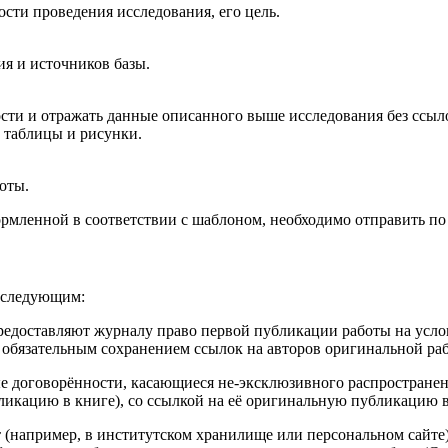
сти проведения исследования, его цель.
я и источников базы.
сти и отражать данные описанного выше исследования без ссыло
, таблицы и рисунки.
оты.
рмленной в соответствии с шаблоном, необходимо отправить по э
 следующим:
редоставляют журналу право первой публикации работы на услови
с обязательным сохранением ссылок на авторов оригинальной р
е договорённости, касающиеся не-эксклюзивного распространен
ликацию в книге), со ссылкой на её оригинальную публикацию в
 (например, в институтском хранилище или персональном сайте)