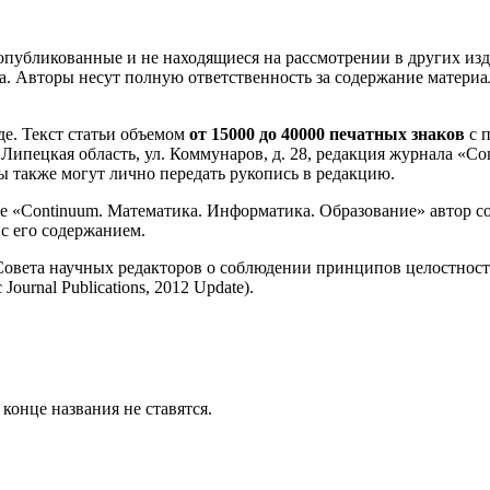
опубликованные и не находящиеся на рассмотрении в других из
 Авторы несут полную ответственность за содержание материал
е. Текст статьи объемом
от 15000 до 40000 печатных знаков
с 
, Липецкая область, ул. Коммунаров, д. 28, редакция журнала «
ы также могут лично передать рукопись в редакцию.
е «Continuum. Математика. Информатика. Образование» автор с
с его содержанием.
 Совета научных редакторов о соблюдении принципов целостнос
c Journal Publications, 2012 Update).
онце названия не ставятся.