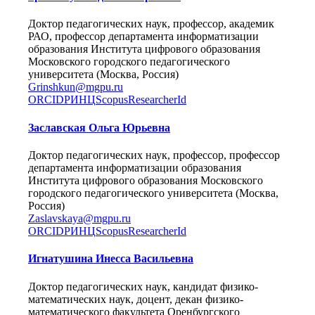
Доктор педагогических наук, профессор, академик
РАО, профессор департамента информатизации
образования Института цифрового образования
Московского городского педагогического
университета (Москва, Россия)
Grinshkun@mgpu.ru
ORCID
РИНЦ
Scopus
ResearcherId
Заславская Ольга Юрьевна
Доктор педагогических наук, профессор, профессор
департамента информатизации образования
Института цифрового образования Московского
городского педагогического университета (Москва,
Россия)
Zaslavskaya@mgpu.ru
ORCID
РИНЦ
Scopus
ResearcherId
Игнатушина Инесса Васильевна
Доктор педагогических наук, кандидат физико-
математических наук, доцент, декан физико-
математического факультета Оренбургского