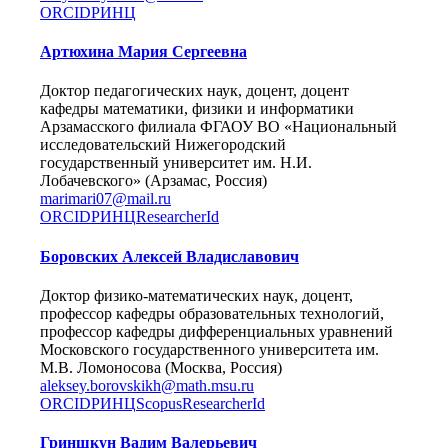
ORCID
РИНЦ
Артюхина Мария Сергеевна
Доктор педагогических наук, доцент, доцент
кафедры математики, физики и информатики
Арзамасского филиала ФГАОУ ВО «Национальный
исследовательский Нижегородский
государственный университет им. Н.И.
Лобачевского» (Арзамас, Россия)
marimari07@mail.ru
ORCID
РИНЦ
ResearcherId
Боровских Алексей Владиславович
Доктор физико-математических наук, доцент,
профессор кафедры образовательных технологий,
профессор кафедры дифференциальных уравнений
Московского государственного университета им.
М.В. Ломоносова (Москва, Россия)
aleksey.borovskikh@math.msu.ru
ORCID
РИНЦ
Scopus
ResearcherId
Гриншкун Вадим Валерьевич