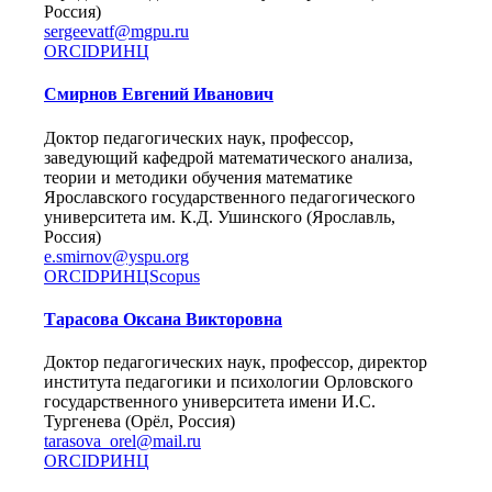
Россия)
sergeevatf@mgpu.ru
ORCID
РИНЦ
Смирнов Евгений Иванович
Доктор педагогических наук, профессор,
заведующий кафедрой математического анализа,
теории и методики обучения математике
Ярославского государственного педагогического
университета им. К.Д. Ушинского (Ярославль,
Россия)
e.smirnov@yspu.org
ORCID
РИНЦ
Scopus
Тарасова Оксана Викторовна
Доктор педагогических наук, профессор, директор
института педагогики и психологии Орловского
государственного университета имени И.С.
Тургенева (Орёл, Россия)
tarasova_orel@mail.ru
ORCID
РИНЦ