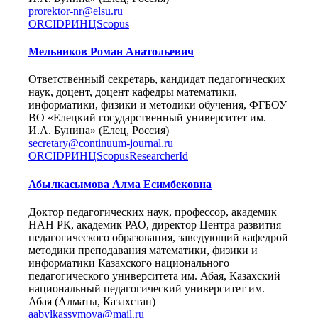
prorektor-nr@elsu.ru
ORCID
РИНЦ
Scopus
Мельников Роман Анатольевич
Ответственный секретарь, кандидат педагогических
наук, доцент, доцент кафедры математики,
информатики, физики и методики обучения, ФГБОУ
ВО «Елецкий государственный университет им.
И.А. Бунина» (Елец, Россия)
secretary@continuum-journal.ru
ORCID
РИНЦ
Scopus
ResearcherId
Абылкасымова Алма Есимбековна
Доктор педагогических наук, профессор, академик
НАН РК, академик РАО, директор Центра развития
педагогического образования, заведующий кафедрой
методики преподавания математики, физики и
информатики Казахского национального
педагогического университета им. Абая, Казахский
национальный педагогический университет им.
Абая (Алматы, Казахстан)
aabylkassymova@mail.ru